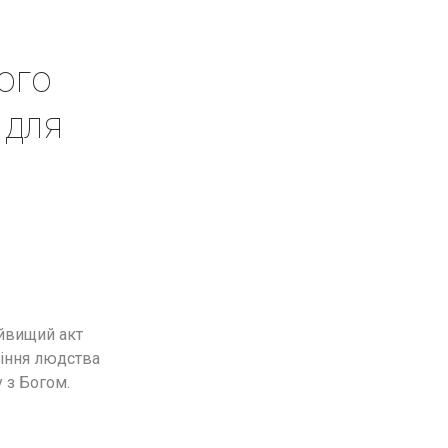
Його
 для
айвищий акт
іння людства
у з Богом.