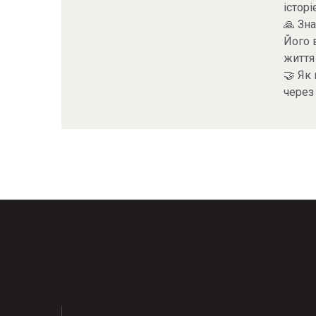
історі
🙏 Зн
Його 
життя
🤝 Як
через