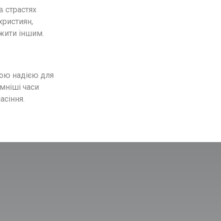
 страстях
християн,
жити іншим.
шою надією для
емніші часи
асіння.