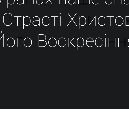
Страсті Христо
Його Воскресінн