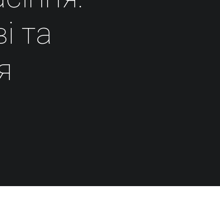
ві та
я