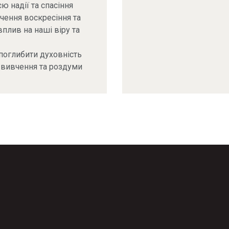
єю надії та спасіння
ачення воскресіння та
вплив на наші віру та
 поглибити духовність
 вивчення та роздуми