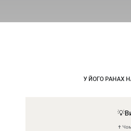
У ЙОГО РАНАХ Н
💡В
✝️ Чом