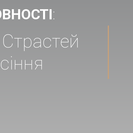
ОВНОСТІ
:
 Страстей
сіння